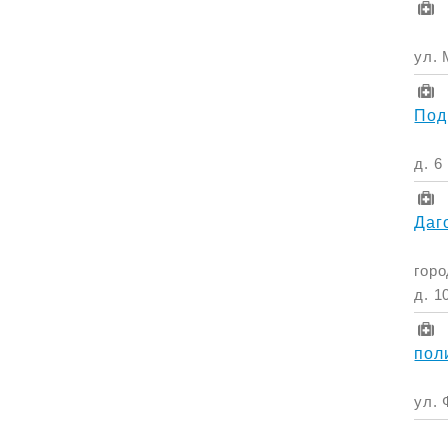
ул. 
Под
д. 6
Даг
горо
д. 1
пол
ул. 