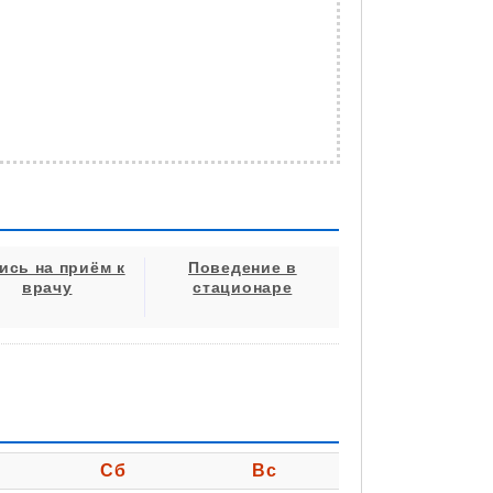
ись на приём к
Поведение в
врачу
стационаре
Сб
Вс