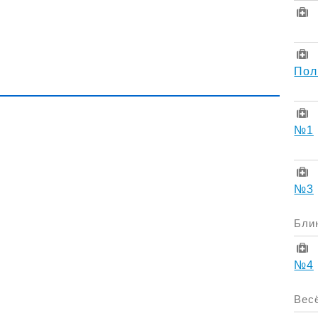
Пол
№1
№3
Блин
№4
Весё