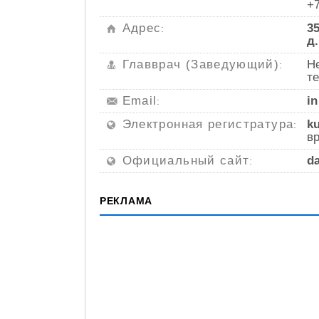
+
Адрес
3
:
д.
Главврач (Заведующий)
Н
:
те
Email
i
:
Электронная регистратура
k
:
в
Официальный сайт
d
:
РЕКЛАМА